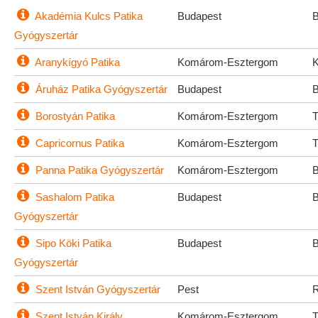
Akadémia Kulcs Patika
Budapest
Gyógyszertár
Aranykígyó Patika
Komárom-Esztergom
Áruház Patika Gyógyszertár
Budapest
Borostyán Patika
Komárom-Esztergom
Capricornus Patika
Komárom-Esztergom
Panna Patika Gyógyszertár
Komárom-Esztergom
Sashalom Patika
Budapest
Gyógyszertár
Sipo Köki Patika
Budapest
Gyógyszertár
Szent István Gyógyszertár
Pest
Szent István Király
Komárom-Esztergom