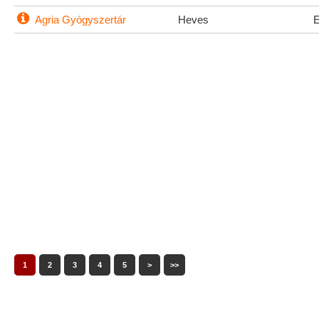
Agria Gyógyszertár
Heves
1
2
3
4
5
>
>>